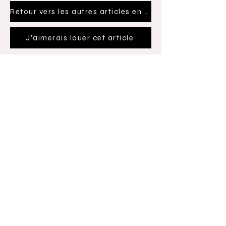
Retour vers les autres articles en location
J'aimerais louer cet article
La maison EVIE est une entreprise de
création, location et mise en place de
décorations événementielles
personnalisées pour tous les événements.
Situés à Sherbrooke, nous nous